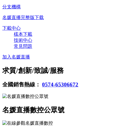
分支機構
名媛直播完整版下载
下載中心
樣本下載
技術中心
常見問題
加入名媛直播
求質/創新/致誠/服務
全國銷售熱線：
0574-65306672
名媛直播數控公眾號