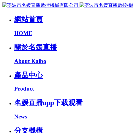
網站首頁
HOME
關於名媛直播
About Kaibo
產品中心
Product
名媛直播app下载观看
News
分支機構