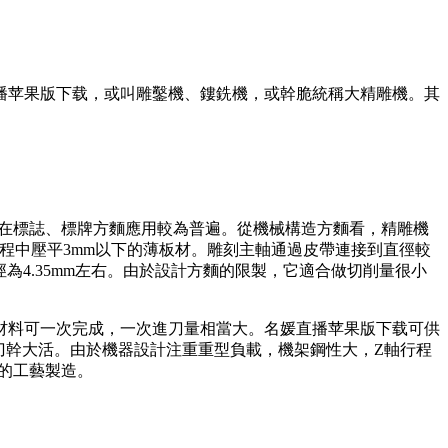
下载，或叫雕鑿機、鏤銑機，或幹脆統稱大精雕機。其
誌、標牌方麵應用較為普遍。從機械構造方麵看，精雕機
是在雕刻過程中壓平3mm以下的薄板材。雕刻主軸通過皮帶連接到直徑較
.35mm左右。由於設計方麵的限製，它適合做切削量很小
寬材料可一次完成，一次進刀量相當大。名媛直播苹果版下载可供
。由於機器設計注重重型負載，機架鋼性大，Z軸行程
工藝製造。