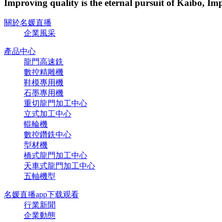
Improving quality is the eternal pursuit of Kaibo, Im
關於名媛直播
企業風采
產品中心
龍門高速銑
數控精雕機
鞋模專用機
石墨專用機
重切龍門加工中心
立式加工中心
輥輪機
數控鑽銑中心
型材機
橋式龍門加工中心
天車式龍門加工中心
五軸機型
名媛直播app下载观看
行業新聞
企業動態