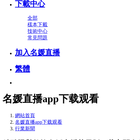
下載中心
全部
樣本下載
技術中心
常見問題
加入名媛直播
繁體
名媛直播app下载观看
網站首頁
名媛直播app下载观看
行業新聞